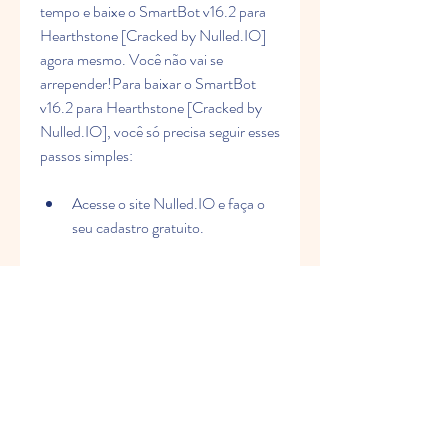
tempo e baixe o SmartBot v16.2 para 
Hearthstone [Cracked by Nulled.IO] 
agora mesmo. Você não vai se 
arrepender!Para baixar o SmartBot 
v16.2 para Hearthstone [Cracked by 
Nulled.IO], você só precisa seguir esses 
passos simples:
Acesse o site Nulled.IO e faça o 
seu cadastro gratuito.
Na seção de programas 
crackeados, procure por 
SmartBot v16.2 e clique em 
download.
Extraia o arquivo zipado e execute 