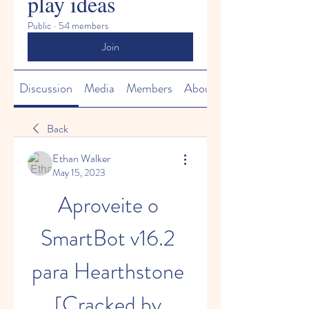
play ideas
Public
·
54 members
Join
Discussion
Media
Members
About
Back
Ethan Walker
May 15, 2023
Aproveite o 
SmartBot v16.2 
para Hearthstone 
[Cracked by 