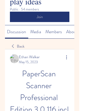
play ideas
Public
·
54 members
Join
Discussion
Media
Members
About
Back
Ethan Walker
May 15, 2023
PaperScan 
Scanner 
Professional 
Edition 3.0.116 incl 