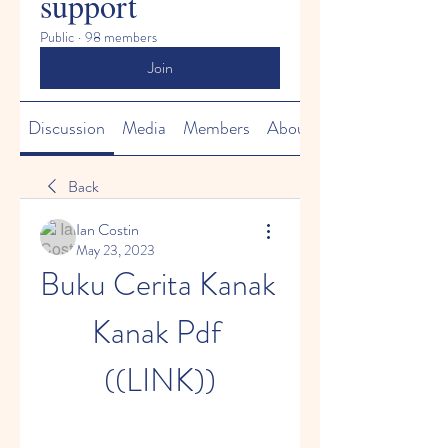
support
Public
·
98 members
Join
Discussion
Media
Members
About
Back
Ian Costin
May 23, 2023
Buku Cerita Kanak 
Kanak Pdf 
((LINK))